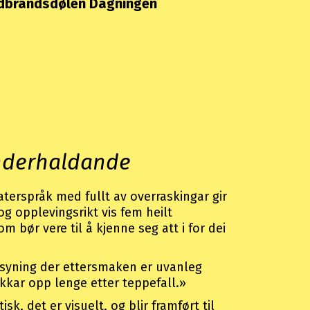
udbrandsdølen Dagningen
nderhaldande
eaterspråk med fullt av overraskingar gir
og opplevingsrikt vis fem heilt
 bør vere til å kjenne seg att i for dei
amsyning der ettersmaken er uvanleg
ukkar opp lenge etter teppefall.»
sk, det er visuelt, og blir framført til