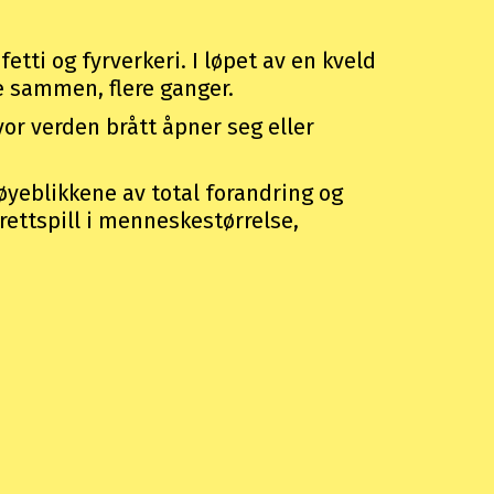
etti og fyrverkeri. I løpet av en kveld
lle sammen, flere ganger.
r verden brått åpner seg eller
øyeblikkene av total forandring og
rettspill i menneskestørrelse,