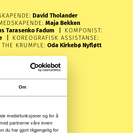
SKAPENDE:
David Tholander
MEDSKAPENDE:
Maja Bekken
s Tarasenko Fadum
KOMPONIST:
e
KOREOGRAFISK ASSISTANSE:
 THE KRUMPLE:
Oda Kirkebø Nyfløtt
Om
iale mediefunksjoner og for å
 med partnerne våre innen
u har gjort tilgjengelig for