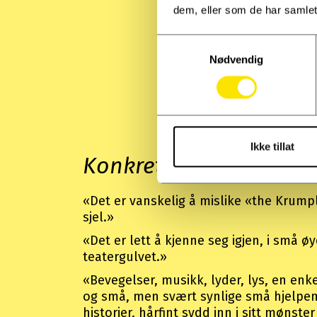
dem, eller som de har samlet
Samtykkevalg
Nødvendig
Ikke tillat
Konkret og stilig utført
«Det er vanskelig å mislike «the Krumpl
sjel.»
«Det er lett å kjenne seg igjen, i små 
teatergulvet.»
«Bevegelser, musikk, lyder, lys, en enk
og små, men svært synlige små hjelpemi
historier, hårfint sydd inn i sitt mønste