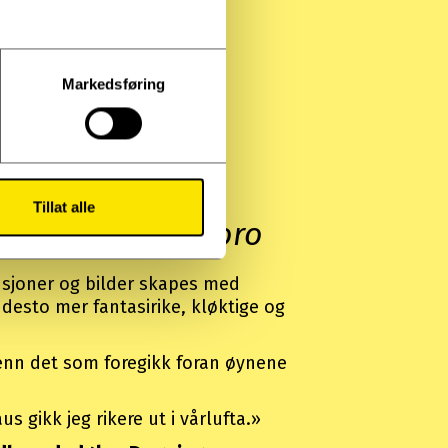
Markedsføring
2
Tillat alle
 også ganske moro
usjoner og bilder skapes med
esto mer fantasirike, kløktige og
enn det som foregikk foran øynene
s gikk jeg rikere ut i vårlufta.»