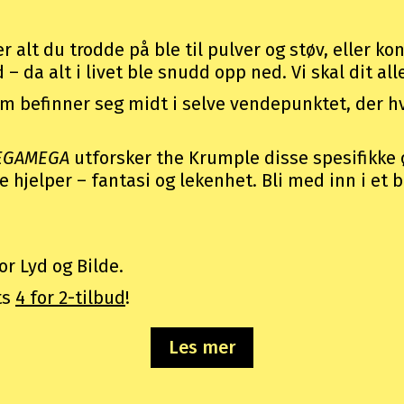
alt du trodde på ble til pulver og støv, eller konf
d – da alt i livet ble snudd opp ned. Vi skal dit a
befinner seg midt i selve vendepunktet, der hvo
EGAMEGA
utforsker the Krumple disse spesifikke 
hjelper – fantasi og lekenhet. Bli med inn i et b
or Lyd og Bilde.
ts
4 for 2-tilbud
!
Les mer