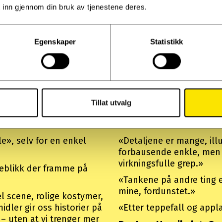
 inn gjennom din bruk av tjenestene deres.
Egenskaper
Statistikk
Anmeldelser fra 202
Tillat utvalg
Givende, men
e», selv for en enkel
«Detaljene er mange, ill
forbausende enkle, men d
virkningsfulle grep.»
øyeblikk der framme på
«Tankene på andre ting 
mine, fordunstet.»
el scene, rolige kostymer,
dler gir oss historier på
«Etter teppefall og applau
r – uten at vi trenger mer