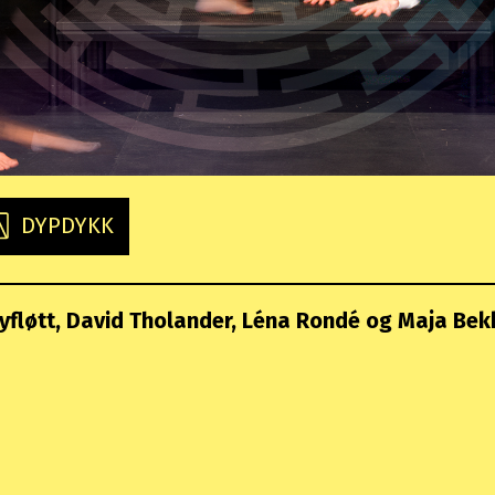
DYPDYKK
yfløtt
David Tholander
Léna Rondé
Maja Bek