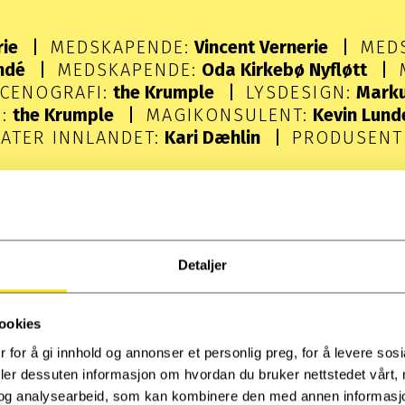
rie
MEDSKAPENDE:
Vincent Vernerie
MED
ndé
MEDSKAPENDE:
Oda Kirkebø Nyfløtt
CENOGRAFI:
the Krumple
LYSDESIGN:
Marku
:
the Krumple
MAGIKONSULENT:
Kevin Lund
ATER INNLANDET:
Kari Dæhlin
PRODUSENT
VARIGHET:
ca 80 minutt
PASSER FOR:
Ungdom og voksne
Detaljer
ookies
 for å gi innhold og annonser et personlig preg, for å levere sos
deler dessuten informasjon om hvordan du bruker nettstedet vårt,
og analysearbeid, som kan kombinere den med annen informasjon d