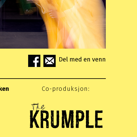
Del med en venn
ken
Co-produksjon: