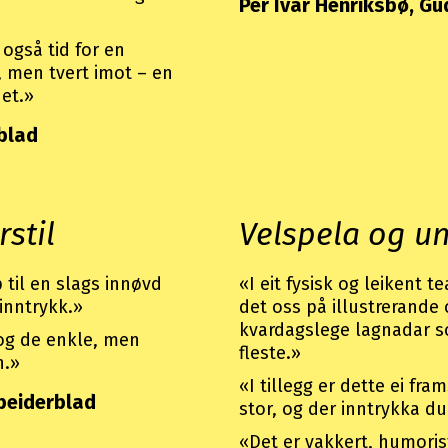
Per Ivar Henriksbø, G
 også tid for en
 men tvert imot – en
het.»
blad
rstil
Velspela og u
til en slags innøvd
«I eit fysisk og leikent t
 inntrykk.»
det oss på illustrerande 
kvardagslege lagnadar som
 og de enkle, men
fleste.»
n.»
«I tillegg er dette ei fr
beiderblad
stor, og der inntrykka d
«Det er vakkert, humoristi