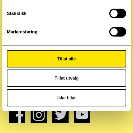
k
k
Statistikk
e
v
Markedsføring
a
l
g
Tillat alle
Tillat utvalg
Ikke tillat