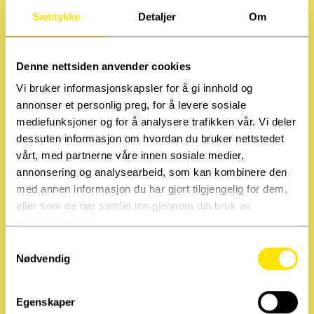
VARIGHET:
10 - 15 minutter
Samtykke
Detaljer
Om
Denne nettsiden anvender cookies
Vi bruker informasjonskapsler for å gi innhold og
annonser et personlig preg, for å levere sosiale
mediefunksjoner og for å analysere trafikken vår. Vi deler
Forestillingen ble spilt i
dessuten informasjon om hvordan du bruker nettstedet
2022
vårt, med partnerne våre innen sosiale medier,
annonsering og analysearbeid, som kan kombinere den
med annen informasjon du har gjort tilgjengelig for dem,
eller som de har samlet inn gjennom din bruk av
STEDER:
tjenestene deres.
HAMAR KULTURHUS
S
Nødvendig
a
PERIODEN:
2. september
-
m
2. september 2022
t
Egenskaper
y