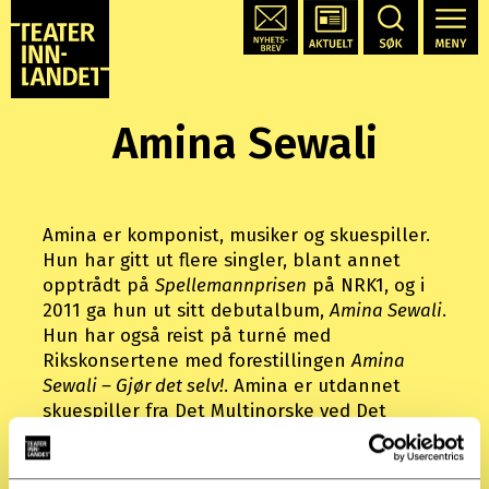
Amina Sewali
Amina er komponist, musiker og skuespiller.
Hun har gitt ut flere singler, blant annet
opptrådt på
Spellemannprisen
på NRK1, og i
2011 ga hun ut sitt debutalbum,
Amina Sewali
.
Hun har også reist på turné med
Rikskonsertene med forestillingen
Amina
Sewali – Gjør det selv!
. Amina er utdannet
skuespiller fra Det Multinorske ved Det
Norske Teatret. I 2014 spilte hun Solveig i
Nationaltheatrets oppsetning av
Peer Gynt
,
og hun hadde en av hovedrollene i