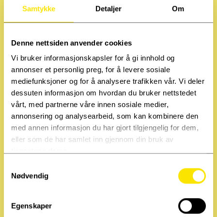
Samtykke
Detaljer
Om
ungdomsfilmen
99% ærlig
fra 2008. Samme år
spilte hun også i spillefilmen
Yatzy
. For
Teater Innlandet har hun vært musiker og
komponert musikk til
Bivrfrost
og
GESTR
som
Denne nettsiden anvender cookies
begge var co-produksjoner med FRIKAR.
Vi bruker informasjonskapsler for å gi innhold og
annonser et personlig preg, for å levere sosiale
mediefunksjoner og for å analysere trafikken vår. Vi deler
dessuten informasjon om hvordan du bruker nettstedet
vårt, med partnerne våre innen sosiale medier,
annonsering og analysearbeid, som kan kombinere den
med annen informasjon du har gjort tilgjengelig for dem,
eller som de har samlet inn gjennom din bruk av
tjenestene deres.
Leter du etter en annen aktuell
S
kunstner?
Nødvendig
a
m
Se alle kunstnere her
t
Egenskaper
y