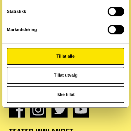
k
k
Statistikk
e
v
Markedsføring
a
l
g
Tillat alle
Tillat utvalg
Ikke tillat